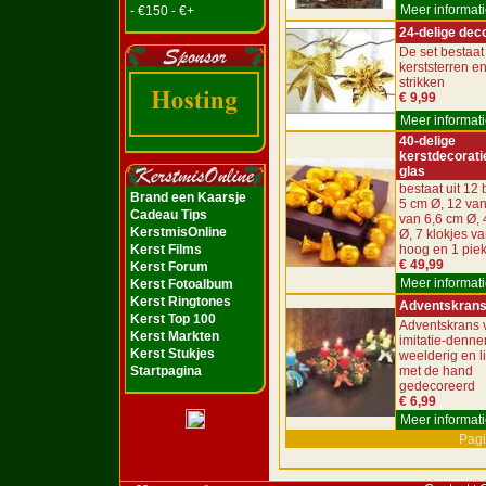
Meer informati
- €150 - €+
24-delige dec
De set bestaat 
kerststerren e
strikken
€ 9,99
Meer informati
40-delige
kerstdecorati
glas
bestaat uit 12 
Brand een Kaarsje
5 cm Ø, 12 van
Cadeau Tips
van 6,6 cm Ø, 
KerstmisOnline
Ø, 7 klokjes v
Kerst Films
hoog en 1 pie
€ 49,99
Kerst Forum
Meer informati
Kerst Fotoalbum
Kerst Ringtones
Adventskran
Kerst Top 100
Adventskrans 
Kerst Markten
imitatie-denne
Kerst Stukjes
weelderig en l
Startpagina
met de hand
gedecoreerd
€ 6,99
Meer informati
Pagi