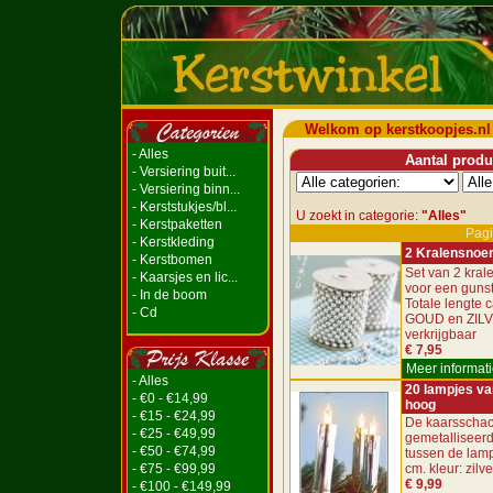
Welkom op kerstkoopjes.nl
- Alles
Aantal produc
- Versiering buit...
- Versiering binn...
- Kerststukjes/bl...
U zoekt in categorie:
"Alles"
- Kerstpaketten
Pagi
- Kerstkleding
2 Kralensnoe
- Kerstbomen
Set van 2 kra
- Kaarsjes en lic...
voor een gunsti
- In de boom
Totale lengte c
- Cd
GOUD en ZIL
verkrijgbaar
€ 7,95
Meer informati
- Alles
20 lampjes va
- €0 - €14,99
hoog
- €15 - €24,99
De kaarsschac
- €25 - €49,99
gemetalliseerd
- €50 - €74,99
tussen de lamp
- €75 - €99,99
cm. kleur: zilve
€ 9,99
- €100 - €149,99