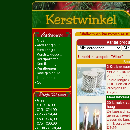
Welkom op kerstkoopjes.nl
- Alles
Aantal produc
- Versiering buit...
- Versiering binn...
- Kerststukjes/bl...
U zoekt in categorie:
"Alles"
- Kerstpaketten
Pagi
- Kerstkleding
2 Kralensnoe
- Kerstbomen
Set van 2 kra
- Kaarsjes en lic...
voor een gunsti
- In de boom
Totale lengte c
- Cd
GOUD en ZIL
verkrijgbaar
€ 7,95
Meer informati
- Alles
20 lampjes va
- €0 - €14,99
hoog
- €15 - €24,99
De kaarsschac
- €25 - €49,99
gemetalliseerd
- €50 - €74,99
tussen de lamp
- €75 - €99,99
cm. kleur: zilve
€ 9,99
- €100 - €149,99