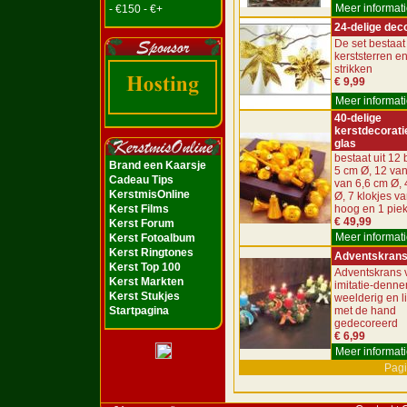
Meer informati
- €150 - €+
24-delige dec
De set bestaat 
kerststerren e
strikken
€ 9,99
Meer informati
40-delige
kerstdecorati
glas
bestaat uit 12 
Brand een Kaarsje
5 cm Ø, 12 van
Cadeau Tips
van 6,6 cm Ø, 
KerstmisOnline
Ø, 7 klokjes v
Kerst Films
hoog en 1 pie
€ 49,99
Kerst Forum
Meer informati
Kerst Fotoalbum
Kerst Ringtones
Adventskran
Kerst Top 100
Adventskrans 
Kerst Markten
imitatie-denne
Kerst Stukjes
weelderig en l
Startpagina
met de hand
gedecoreerd
€ 6,99
Meer informati
Pagi