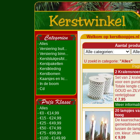
Welkom op kerstkoopjes.nl
- Alles
Aantal produc
- Versiering buit...
- Versiering binn...
- Kerststukjes/bl...
U zoekt in categorie:
"Alles"
- Kerstpaketten
Pagi
- Kerstkleding
2 Kralensnoe
- Kerstbomen
Set van 2 kra
- Kaarsjes en lic...
voor een gunsti
- In de boom
Totale lengte c
- Cd
GOUD en ZIL
verkrijgbaar
€ 7,95
Meer informati
- Alles
20 lampjes va
- €0 - €14,99
hoog
- €15 - €24,99
De kaarsschac
- €25 - €49,99
gemetalliseerd
- €50 - €74,99
tussen de lamp
- €75 - €99,99
cm. kleur: zilve
€ 9,99
- €100 - €149,99