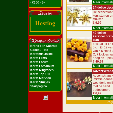
Meer informati
- €150 - €+
24-delige dec
De set bestaat 
kerststerren e
strikken
€ 9,99
Meer informati
40-delige
kerstdecorati
glas
bestaat uit 12 
Brand een Kaarsje
5 cm Ø, 12 van
Cadeau Tips
van 6,6 cm Ø, 
KerstmisOnline
Ø, 7 klokjes v
Kerst Films
hoog en 1 pie
€ 49,99
Kerst Forum
Meer informati
Kerst Fotoalbum
Kerst Ringtones
Adventskran
Kerst Top 100
Adventskrans 
Kerst Markten
imitatie-denne
Kerst Stukjes
weelderig en l
Startpagina
met de hand
gedecoreerd
€ 6,99
Meer informati
Pagi