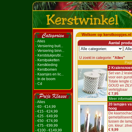
Welkom op kerstkoopjes.nl
- Alles
Aantal produc
- Versiering buit...
- Versiering binn...
- Kerststukjes/bl...
U zoekt in categorie:
"Alles"
- Kerstpaketten
Pagi
- Kerstkleding
2 Kralensnoe
- Kerstbomen
Set van 2 kra
- Kaarsjes en lic...
voor een gunsti
- In de boom
Totale lengte c
- Cd
GOUD en ZIL
verkrijgbaar
€ 7,95
Meer informati
- Alles
20 lampjes va
- €0 - €14,99
hoog
- €15 - €24,99
De kaarsschac
- €25 - €49,99
gemetalliseerd
- €50 - €74,99
tussen de lamp
- €75 - €99,99
cm. kleur: zilve
€ 9,99
- €100 - €149,99