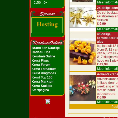
Meer informati
- €150 - €+
24-delige dec
De set bestaat 
kerststerren e
strikken
€ 9,99
Meer informati
40-delige
kerstdecorati
glas
bestaat uit 12 
Brand een Kaarsje
5 cm Ø, 12 van
Cadeau Tips
van 6,6 cm Ø, 
KerstmisOnline
Ø, 7 klokjes v
Kerst Films
hoog en 1 pie
€ 49,99
Kerst Forum
Meer informati
Kerst Fotoalbum
Kerst Ringtones
Adventskran
Kerst Top 100
Adventskrans 
Kerst Markten
imitatie-denne
Kerst Stukjes
weelderig en l
Startpagina
met de hand
gedecoreerd
€ 6,99
Meer informati
Pagi