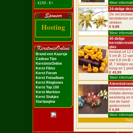
Meer informati
- €150 - €+
24-delige dec
De set bestaat 
kerststerren e
strikken
€ 9,99
Meer informati
40-delige
kerstdecorati
glas
bestaat uit 12 
Brand een Kaarsje
5 cm Ø, 12 van
Cadeau Tips
van 6,6 cm Ø, 
KerstmisOnline
Ø, 7 klokjes v
Kerst Films
hoog en 1 pie
€ 49,99
Kerst Forum
Meer informati
Kerst Fotoalbum
Kerst Ringtones
Adventskran
Kerst Top 100
Adventskrans 
Kerst Markten
imitatie-denne
Kerst Stukjes
weelderig en l
Startpagina
met de hand
gedecoreerd
€ 6,99
Meer informati
Pagi