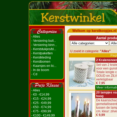
Welkom op kerstkoopjes.nl
- Alles
Aantal produc
- Versiering buit...
- Versiering binn...
- Kerststukjes/bl...
U zoekt in categorie:
"Alles"
- Kerstpaketten
Pagi
- Kerstkleding
2 Kralensnoe
- Kerstbomen
Set van 2 kra
- Kaarsjes en lic...
voor een gunsti
- In de boom
Totale lengte c
- Cd
GOUD en ZIL
verkrijgbaar
€ 7,95
Meer informati
- Alles
20 lampjes va
- €0 - €14,99
hoog
- €15 - €24,99
De kaarsschac
- €25 - €49,99
gemetalliseerd
- €50 - €74,99
tussen de lamp
- €75 - €99,99
cm. kleur: zilve
€ 9,99
- €100 - €149,99