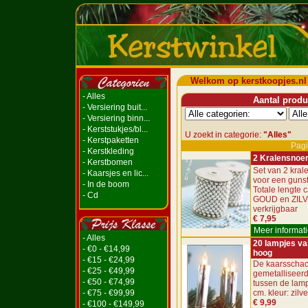
Welkom op kerstkoopjes.nl
- Alles
Aantal produc
- Versiering buit...
- Versiering binn...
- Kerststukjes/bl...
U zoekt in categorie:
"Alles"
- Kerstpaketten
Pagi
- Kerstkleding
2 Kralensnoe
- Kerstbomen
Set van 2 kra
- Kaarsjes en lic...
voor een gunsti
- In de boom
Totale lengte c
- Cd
GOUD en ZIL
verkrijgbaar
€ 7,95
Meer informati
- Alles
20 lampjes va
- €0 - €14,99
hoog
- €15 - €24,99
De kaarsschac
- €25 - €49,99
gemetalliseerd
- €50 - €74,99
tussen de lamp
- €75 - €99,99
cm. kleur: zilve
€ 9,99
- €100 - €149,99