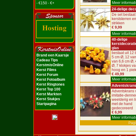
Meer informati
- €150 - €+
24-delige dec
De set bestaat 
kerststerren e
strikken
€ 9,99
Meer informati
40-delige
kerstdecorati
glas
bestaat uit 12 
Brand een Kaarsje
5 cm Ø, 12 van
Cadeau Tips
van 6,6 cm Ø, 
KerstmisOnline
Ø, 7 klokjes v
Kerst Films
hoog en 1 pie
€ 49,99
Kerst Forum
Meer informati
Kerst Fotoalbum
Kerst Ringtones
Adventskran
Kerst Top 100
Adventskrans 
Kerst Markten
imitatie-denne
Kerst Stukjes
weelderig en l
Startpagina
met de hand
gedecoreerd
€ 6,99
Meer informati
Pagi