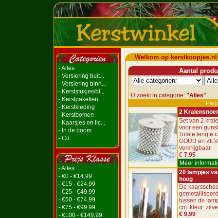
Welkom op kerstkoopjes.nl
- Alles
Aantal produc
- Versiering buit...
- Versiering binn...
- Kerststukjes/bl...
U zoekt in categorie:
"Alles"
- Kerstpaketten
Pagi
- Kerstkleding
2 Kralensnoe
- Kerstbomen
Set van 2 kra
- Kaarsjes en lic...
voor een gunsti
- In de boom
Totale lengte c
- Cd
GOUD en ZIL
verkrijgbaar
€ 7,95
Meer informati
- Alles
20 lampjes va
- €0 - €14,99
hoog
- €15 - €24,99
De kaarsschac
- €25 - €49,99
gemetalliseerd
- €50 - €74,99
tussen de lamp
- €75 - €99,99
cm. kleur: zilve
€ 9,99
- €100 - €149,99