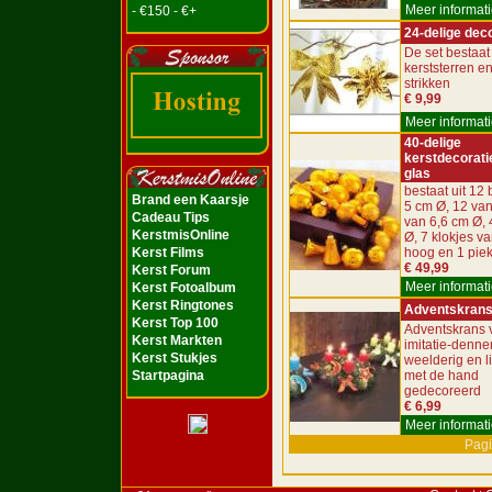
Meer informati
- €150 - €+
24-delige dec
De set bestaat 
kerststerren e
strikken
€ 9,99
Meer informati
40-delige
kerstdecorati
glas
bestaat uit 12 
Brand een Kaarsje
5 cm Ø, 12 van
Cadeau Tips
van 6,6 cm Ø, 
KerstmisOnline
Ø, 7 klokjes v
Kerst Films
hoog en 1 pie
€ 49,99
Kerst Forum
Meer informati
Kerst Fotoalbum
Kerst Ringtones
Adventskran
Kerst Top 100
Adventskrans 
Kerst Markten
imitatie-denne
Kerst Stukjes
weelderig en l
Startpagina
met de hand
gedecoreerd
€ 6,99
Meer informati
Pagi