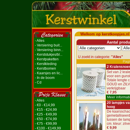
Welkom op kerstkoopjes.nl
- Alles
Aantal produc
- Versiering buit...
- Versiering binn...
- Kerststukjes/bl...
U zoekt in categorie:
"Alles"
- Kerstpaketten
Pagi
- Kerstkleding
2 Kralensnoe
- Kerstbomen
Set van 2 kra
- Kaarsjes en lic...
voor een gunsti
- In de boom
Totale lengte c
- Cd
GOUD en ZIL
verkrijgbaar
€ 7,95
Meer informati
- Alles
20 lampjes va
- €0 - €14,99
hoog
- €15 - €24,99
De kaarsschac
- €25 - €49,99
gemetalliseerd
- €50 - €74,99
tussen de lamp
- €75 - €99,99
cm. kleur: zilve
€ 9,99
- €100 - €149,99