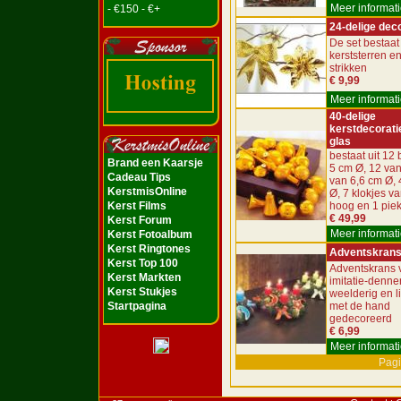
Meer informati
- €150 - €+
24-delige dec
De set bestaat 
kerststerren e
strikken
€ 9,99
Meer informati
40-delige
kerstdecorati
glas
bestaat uit 12 
Brand een Kaarsje
5 cm Ø, 12 van
Cadeau Tips
van 6,6 cm Ø, 
KerstmisOnline
Ø, 7 klokjes v
Kerst Films
hoog en 1 pie
€ 49,99
Kerst Forum
Meer informati
Kerst Fotoalbum
Kerst Ringtones
Adventskran
Kerst Top 100
Adventskrans 
Kerst Markten
imitatie-denne
Kerst Stukjes
weelderig en l
Startpagina
met de hand
gedecoreerd
€ 6,99
Meer informati
Pagi