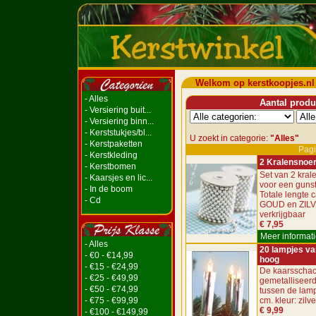
Welkom op kerstkoopjes.nl
- Alles
Aantal produc
- Versiering buit...
- Versiering binn...
- Kerststukjes/bl...
U zoekt in categorie:
"Alles"
- Kerstpaketten
Pagi
- Kerstkleding
2 Kralensnoe
- Kerstbomen
Set van 2 kra
- Kaarsjes en lic...
voor een gunsti
- In de boom
Totale lengte c
- Cd
GOUD en ZIL
verkrijgbaar
€ 7,95
Meer informati
- Alles
20 lampjes va
- €0 - €14,99
hoog
- €15 - €24,99
De kaarsschac
- €25 - €49,99
gemetalliseerd
- €50 - €74,99
tussen de lamp
- €75 - €99,99
cm. kleur: zilve
€ 9,99
- €100 - €149,99