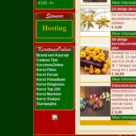
Meer informati
- €150 - €+
24-delige dec
De set bestaat 
kerststerren e
strikken
€ 9,99
Meer informati
40-delige
kerstdecorati
glas
bestaat uit 12 
Brand een Kaarsje
5 cm Ø, 12 van
Cadeau Tips
van 6,6 cm Ø, 
KerstmisOnline
Ø, 7 klokjes v
Kerst Films
hoog en 1 pie
€ 49,99
Kerst Forum
Meer informati
Kerst Fotoalbum
Kerst Ringtones
Adventskran
Kerst Top 100
Adventskrans 
Kerst Markten
imitatie-denne
Kerst Stukjes
weelderig en l
Startpagina
met de hand
gedecoreerd
€ 6,99
Meer informati
Pagi