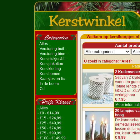
Welkom op kerstkoopjes.nl
- Alles
Aantal produc
- Versiering buit...
- Versiering binn...
- Kerststukjes/bl...
U zoekt in categorie:
"Alles"
- Kerstpaketten
Pagi
- Kerstkleding
2 Kralensnoe
- Kerstbomen
Set van 2 kra
- Kaarsjes en lic...
voor een gunsti
- In de boom
Totale lengte c
- Cd
GOUD en ZIL
verkrijgbaar
€ 7,95
Meer informati
- Alles
20 lampjes va
- €0 - €14,99
hoog
- €15 - €24,99
De kaarsschac
- €25 - €49,99
gemetalliseerd
- €50 - €74,99
tussen de lamp
- €75 - €99,99
cm. kleur: zilve
€ 9,99
- €100 - €149,99