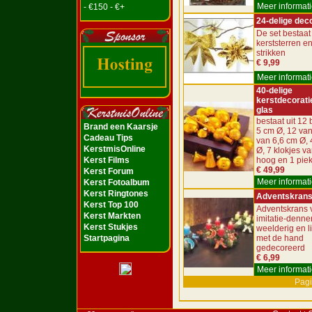
Meer informati
- €150 - €+
24-delige dec
De set bestaat 
kerststerren e
strikken
€ 9,99
Meer informati
40-delige
kerstdecorati
glas
bestaat uit 12 
Brand een Kaarsje
5 cm Ø, 12 van
Cadeau Tips
van 6,6 cm Ø, 
KerstmisOnline
Ø, 7 klokjes v
Kerst Films
hoog en 1 pie
€ 49,99
Kerst Forum
Meer informati
Kerst Fotoalbum
Kerst Ringtones
Adventskran
Kerst Top 100
Adventskrans 
Kerst Markten
imitatie-denne
Kerst Stukjes
weelderig en l
Startpagina
met de hand
gedecoreerd
€ 6,99
Meer informati
Pagi