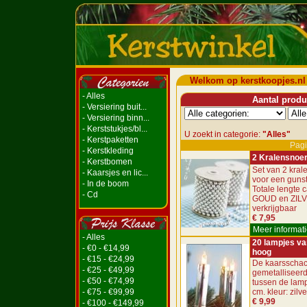
Welkom op kerstkoopjes.nl
- Alles
Aantal produc
- Versiering buit...
- Versiering binn...
- Kerststukjes/bl...
U zoekt in categorie:
"Alles"
- Kerstpaketten
Pagi
- Kerstkleding
2 Kralensnoe
- Kerstbomen
Set van 2 kra
- Kaarsjes en lic...
voor een gunsti
- In de boom
Totale lengte c
- Cd
GOUD en ZIL
verkrijgbaar
€ 7,95
Meer informati
- Alles
20 lampjes va
- €0 - €14,99
hoog
- €15 - €24,99
De kaarsschac
- €25 - €49,99
gemetalliseerd
- €50 - €74,99
tussen de lamp
- €75 - €99,99
cm. kleur: zilve
€ 9,99
- €100 - €149,99