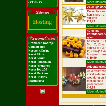
Meer informati
- €150 - €+
24-delige dec
De set bestaat 
kerststerren e
strikken
€ 9,99
Meer informati
40-delige
kerstdecorati
glas
bestaat uit 12 
Brand een Kaarsje
5 cm Ø, 12 van
Cadeau Tips
van 6,6 cm Ø, 
KerstmisOnline
Ø, 7 klokjes v
Kerst Films
hoog en 1 pie
€ 49,99
Kerst Forum
Meer informati
Kerst Fotoalbum
Kerst Ringtones
Adventskran
Kerst Top 100
Adventskrans 
Kerst Markten
imitatie-denne
Kerst Stukjes
weelderig en l
Startpagina
met de hand
gedecoreerd
€ 6,99
Meer informati
Pagi